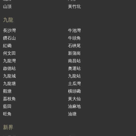
山頂
黃竹坑
九龍
長沙灣
牛池灣
鑽石山
牛頭角
紅磡
石硤尾
何文田
新蒲崗
九龍灣
南昌站
啟德站
奧運站
九龍城
九龍站
九龍塘
土瓜灣
觀塘
橫頭磡
荔枝角
黃大仙
藍田
油麻地
旺角
油塘
新界