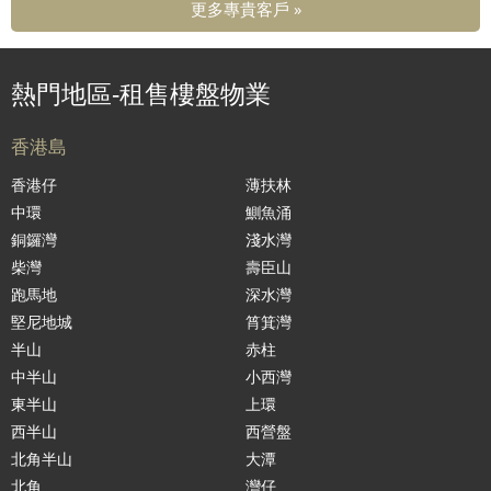
更多專貴客戶 »
熱門地區-租售樓盤物業
香港島
香港仔
薄扶林
中環
鰂魚涌
銅鑼灣
淺水灣
柴灣
壽臣山
跑馬地
深水灣
堅尼地城
筲箕灣
半山
赤柱
中半山
小西灣
東半山
上環
西半山
西營盤
北角半山
大潭
北角
灣仔