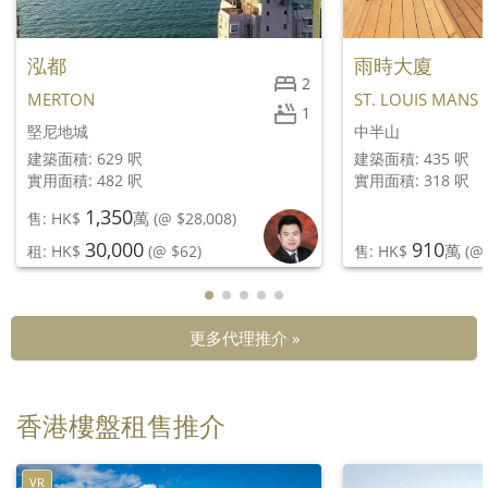
泓都
雨時大廈
2
MERTON
ST. LOUIS MANS
1
堅尼地城
中半山
建築面積: 629 呎
建築面積: 435 呎
實用面積: 482 呎
實用面積: 318 呎
1,350
萬
售: HK$
(@ $28,008)
30,000
910
萬
租: HK$
(@ $62)
售: HK$
(@ 
更多代理推介 »
香港樓盤租售推介
VR