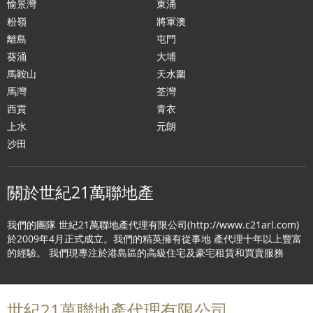
愉景灣
東涌
粉嶺
將軍澳
離島
屯門
葵涌
大埔
馬鞍山
天水圍
馬灣
荃灣
西貢
青衣
上水
元朗
沙田
關於世紀21萬聯地產
我們的團隊 世紀21萬聯地產代理有限公司(http://www.c21arl.com)
於2009年4月正式成立。我們的精英擁有從事地 產代理十年以上豐富
的經驗。 我們現專注於港島區的高級住宅及豪宅租賃和買賣服務
世紀21萬聯地產代理有限公司