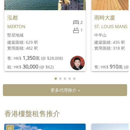
泓都
雨時大廈
2
MERTON
ST. LOUIS MANS
1
堅尼地城
中半山
建築面積: 629 呎
建築面積: 435 呎
實用面積: 482 呎
實用面積: 318 呎
1,350
萬
售: HK$
(@ $28,008)
30,000
910
萬
租: HK$
(@ $62)
售: HK$
(@ 
更多代理推介 »
香港樓盤租售推介
VR