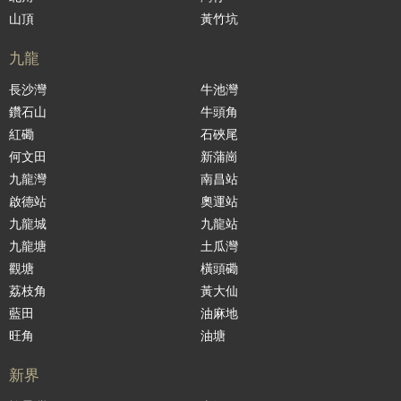
山頂
黃竹坑
九龍
長沙灣
牛池灣
鑽石山
牛頭角
紅磡
石硤尾
何文田
新蒲崗
九龍灣
南昌站
啟德站
奧運站
九龍城
九龍站
九龍塘
土瓜灣
觀塘
橫頭磡
荔枝角
黃大仙
藍田
油麻地
旺角
油塘
新界