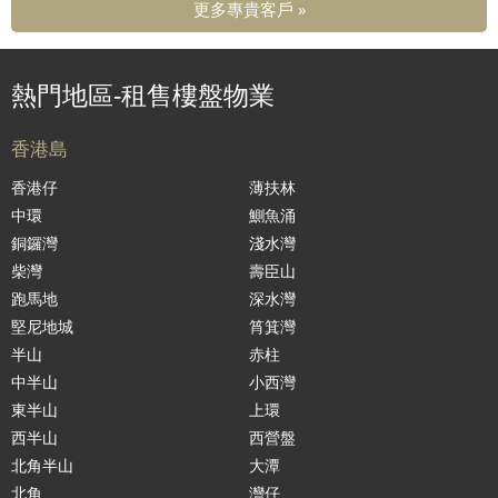
更多專貴客戶 »
熱門地區-租售樓盤物業
香港島
香港仔
薄扶林
中環
鰂魚涌
銅鑼灣
淺水灣
柴灣
壽臣山
跑馬地
深水灣
堅尼地城
筲箕灣
半山
赤柱
中半山
小西灣
東半山
上環
西半山
西營盤
北角半山
大潭
北角
灣仔