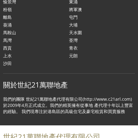
愉景灣
東涌
粉嶺
將軍澳
離島
屯門
葵涌
大埔
馬鞍山
天水圍
馬灣
荃灣
西貢
青衣
上水
元朗
沙田
關於世紀21萬聯地產
我們的團隊 世紀21萬聯地產代理有限公司(http://www.c21arl.com)
於2009年4月正式成立。我們的精英擁有從事地 產代理十年以上豐富
的經驗。 我們現專注於港島區的高級住宅及豪宅租賃和買賣服務
世紀21萬聯地產代理有限公司