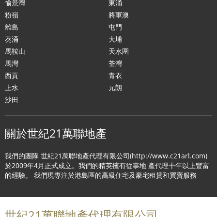
愉景灣
東涌
粉嶺
將軍澳
離島
屯門
葵涌
大埔
馬鞍山
天水圍
馬灣
荃灣
西貢
青衣
上水
元朗
沙田
關於世紀21萬聯地產
我們的團隊 世紀21萬聯地產代理有限公司(http://www.c21arl.com)
於2009年4月正式成立。我們的精英擁有從事地 產代理十年以上豐富
的經驗。 我們現專注於港島區的高級住宅及豪宅租賃和買賣服務
世紀21萬聯地產代理有限公司