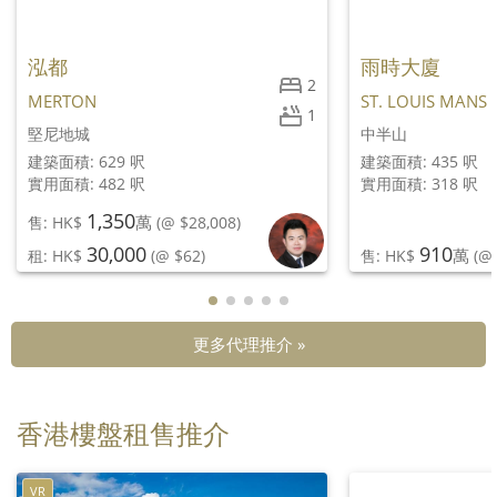
泓都
雨時大廈
2
MERTON
ST. LOUIS MANS
1
堅尼地城
中半山
建築面積: 629 呎
建築面積: 435 呎
實用面積: 482 呎
實用面積: 318 呎
1,350
萬
售: HK$
(@ $28,008)
30,000
910
萬
租: HK$
(@ $62)
售: HK$
(@ 
更多代理推介 »
香港樓盤租售推介
VR