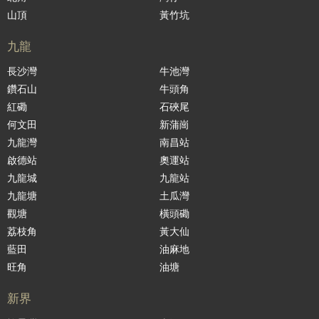
山頂
黃竹坑
九龍
長沙灣
牛池灣
鑽石山
牛頭角
紅磡
石硤尾
何文田
新蒲崗
九龍灣
南昌站
啟德站
奧運站
九龍城
九龍站
九龍塘
土瓜灣
觀塘
橫頭磡
荔枝角
黃大仙
藍田
油麻地
旺角
油塘
新界