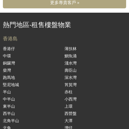
更多專貴客戶 »
熱門地區-租售樓盤物業
香港島
香港仔
薄扶林
中環
鰂魚涌
銅鑼灣
淺水灣
柴灣
壽臣山
跑馬地
深水灣
堅尼地城
筲箕灣
半山
赤柱
中半山
小西灣
東半山
上環
西半山
西營盤
北角半山
大潭
北角
灣仔