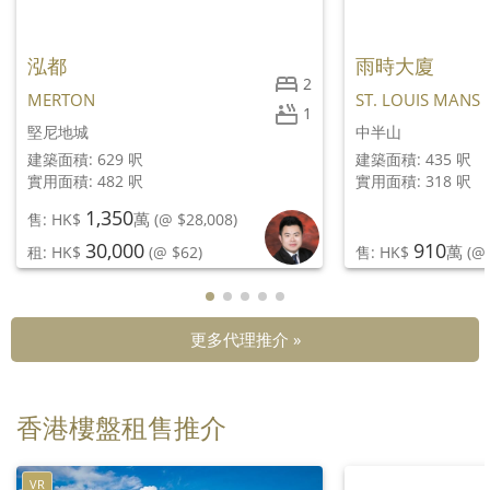
泓都
雨時大廈
2
MERTON
ST. LOUIS MANS
1
堅尼地城
中半山
建築面積: 629 呎
建築面積: 435 呎
實用面積: 482 呎
實用面積: 318 呎
1,350
萬
售: HK$
(@ $28,008)
30,000
910
萬
租: HK$
(@ $62)
售: HK$
(@ 
更多代理推介 »
香港樓盤租售推介
VR