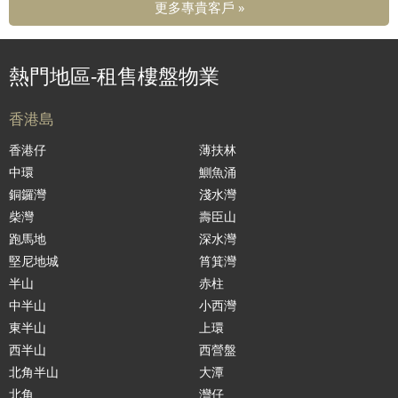
更多專貴客戶 »
熱門地區-租售樓盤物業
香港島
香港仔
薄扶林
中環
鰂魚涌
銅鑼灣
淺水灣
柴灣
壽臣山
跑馬地
深水灣
堅尼地城
筲箕灣
半山
赤柱
中半山
小西灣
東半山
上環
西半山
西營盤
北角半山
大潭
北角
灣仔