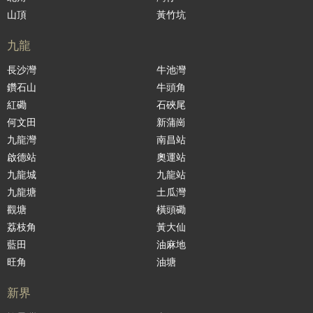
山頂
黃竹坑
九龍
長沙灣
牛池灣
鑽石山
牛頭角
紅磡
石硤尾
何文田
新蒲崗
九龍灣
南昌站
啟德站
奧運站
九龍城
九龍站
九龍塘
土瓜灣
觀塘
橫頭磡
荔枝角
黃大仙
藍田
油麻地
旺角
油塘
新界