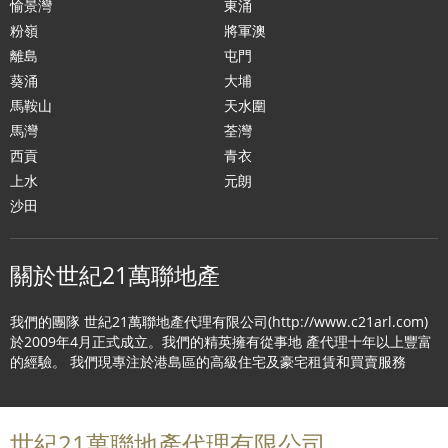
愉景灣
東涌
粉嶺
將軍澳
離島
屯門
葵涌
大埔
馬鞍山
天水圍
馬灣
荃灣
西貢
青衣
上水
元朗
沙田
關於世紀21萬聯地產
我們的團隊 世紀21萬聯地產代理有限公司(http://www.c21arl.com)
於2009年4月正式成立。我們的精英擁有從事地 產代理十年以上豐富
的經驗。 我們現專注於港島區的高級住宅及豪宅租賃和買賣服務
世紀21萬聯地產代理有限公司