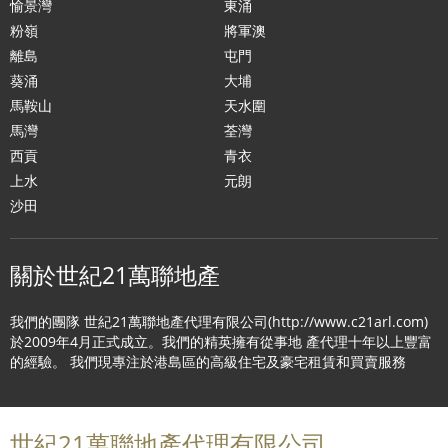
愉景灣
東涌
粉嶺
將軍澳
離島
屯門
葵涌
大埔
馬鞍山
天水圍
馬灣
荃灣
西貢
青衣
上水
元朗
沙田
關於世紀21萬聯地產
我們的團隊 世紀21萬聯地產代理有限公司(http://www.c21arl.com)
於2009年4月正式成立。我們的精英擁有從事地 產代理十年以上豐富
的經驗。 我們現專注於港島區的高級住宅及豪宅租賃和買賣服務
世紀21萬聯地產代理有限公司