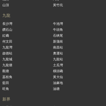
山頂
黃竹坑
九龍
長沙灣
牛池灣
鑽石山
牛頭角
紅磡
石硤尾
何文田
新蒲崗
九龍灣
南昌站
啟德站
奧運站
九龍城
九龍站
九龍塘
土瓜灣
觀塘
橫頭磡
荔枝角
黃大仙
藍田
油麻地
旺角
油塘
新界