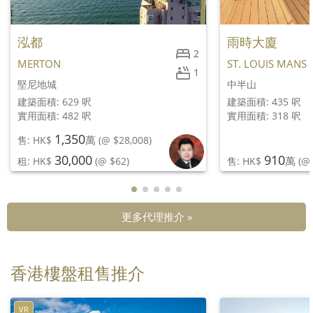
泓都
雨時大廈
2
MERTON
ST. LOUIS MANS
1
堅尼地城
中半山
建築面積: 629 呎
建築面積: 435 呎
實用面積: 482 呎
實用面積: 318 呎
1,350
萬
售: HK$
(@ $28,008)
30,000
910
萬
租: HK$
(@ $62)
售: HK$
(@ 
更多代理推介 »
香港樓盤租售推介
VR