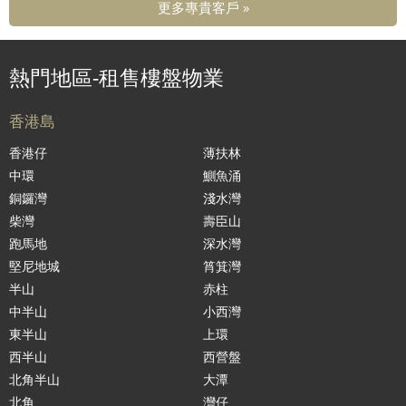
更多專貴客戶 »
熱門地區-租售樓盤物業
香港島
香港仔
薄扶林
中環
鰂魚涌
銅鑼灣
淺水灣
柴灣
壽臣山
跑馬地
深水灣
堅尼地城
筲箕灣
半山
赤柱
中半山
小西灣
東半山
上環
西半山
西營盤
北角半山
大潭
北角
灣仔