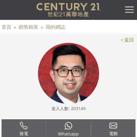
首頁
»
銷售精英
»
我的網誌
‹
返回
進入人數: 203149
致電
電郵
Whatsapp