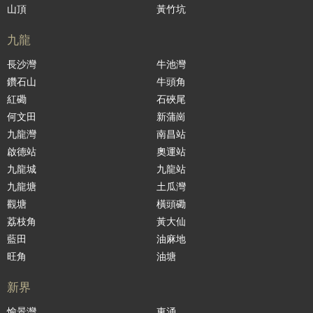
山頂
黃竹坑
九龍
長沙灣
牛池灣
鑽石山
牛頭角
紅磡
石硤尾
何文田
新蒲崗
九龍灣
南昌站
啟德站
奧運站
九龍城
九龍站
九龍塘
土瓜灣
觀塘
橫頭磡
荔枝角
黃大仙
藍田
油麻地
旺角
油塘
新界
愉景灣
東涌