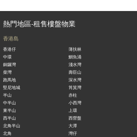
熱門地區-租售樓盤物業
香港島
香港仔
薄扶林
中環
鰂魚涌
銅鑼灣
淺水灣
柴灣
壽臣山
跑馬地
深水灣
堅尼地城
筲箕灣
半山
赤柱
中半山
小西灣
東半山
上環
西半山
西營盤
北角半山
大潭
北角
灣仔