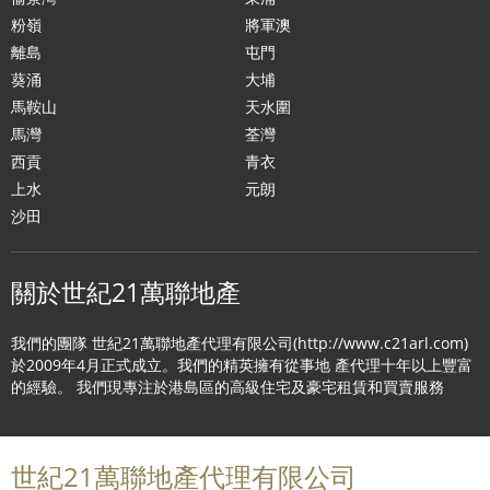
粉嶺
將軍澳
離島
屯門
葵涌
大埔
馬鞍山
天水圍
馬灣
荃灣
西貢
青衣
上水
元朗
沙田
關於世紀21萬聯地產
我們的團隊 世紀21萬聯地產代理有限公司(http://www.c21arl.com)
於2009年4月正式成立。我們的精英擁有從事地 產代理十年以上豐富
的經驗。 我們現專注於港島區的高級住宅及豪宅租賃和買賣服務
世紀21萬聯地產代理有限公司