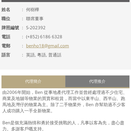
姓名
:
何樹樺
職位
:
聯席董事
牌照編號
:
S-202392
電話
:
(+852) 6186 6328
電郵
:
benho18@gmail.com
語言
:
英語, 粵語, 普通話
代理簡介
代理推介
由2006年開始，Ben 從事地產代理工作並曾經處理過不少住宅、
商業及地舖等物業的買賣和租賃，而當中以東半山、西半山、跑
馬地及灣仔的物業為主。除了二手物業外，Ben 亦幫助過不少客
人成功購入一手全新物業。
Ben是個充滿熱情和勇於接受挑戰的人，凡事以客為先，盡心盡
力。多謝客戶嘅支持。