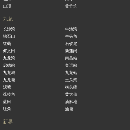
山顶
黄竹坑
九龙
长沙湾
牛池湾
钻石山
牛头角
红磡
石硖尾
何文田
新蒲岗
九龙湾
南昌站
启德站
奥运站
九龙城
九龙站
九龙塘
土瓜湾
观塘
横头磡
荔枝角
黄大仙
蓝田
油麻地
旺角
油塘
新界