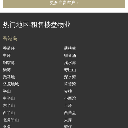
更多专贵客户 »
热门地区-租售楼盘物业
香港岛
香港仔
薄扶林
中环
鰂鱼涌
铜锣湾
浅水湾
柴湾
寿臣山
跑马地
深水湾
坚尼地城
筲箕湾
半山
赤柱
中半山
小西湾
东半山
上环
西半山
西营盘
北角半山
大潭
北角
湾仔