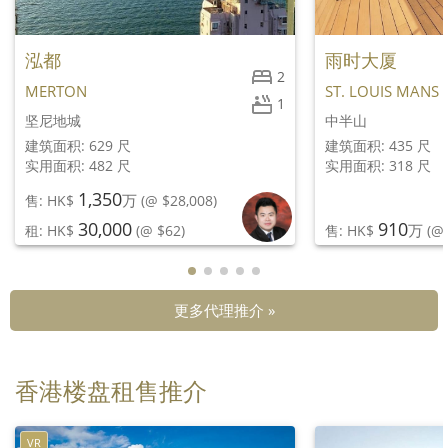
泓都
雨时大厦
2
MERTON
ST. LOUIS MANS
1
坚尼地城
中半山
建筑面积: 629 尺
建筑面积: 435 尺
实用面积: 482 尺
实用面积: 318 尺
1,350
万
售: HK$
(@ $28,008)
30,000
910
万
租: HK$
(@ $62)
售: HK$
(@ 
更多代理推介 »
香港楼盘租售推介
VR