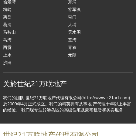
愉景湾
东涌
粉岭
将军澳
离岛
屯门
葵涌
大埔
马鞍山
天水围
马湾
荃湾
西贡
青衣
上水
元朗
沙田
关於世纪21万联地产
我们的团队 世纪21万联地产代理有限公司(http://www.c21arl.com)
於2009年4月正式成立。我们的精英拥有从事地 产代理十年以上丰富
的经验。 我们现专注於港岛区的高级住宅及豪宅租赁和买卖服务
世纪21万联地产代理有限公司