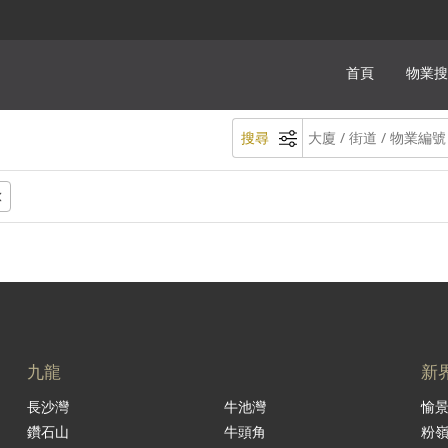
首頁
物業搜
搜尋
九龍
新
長沙灣
牛池灣
愉
鑽石山
牛頭角
粉