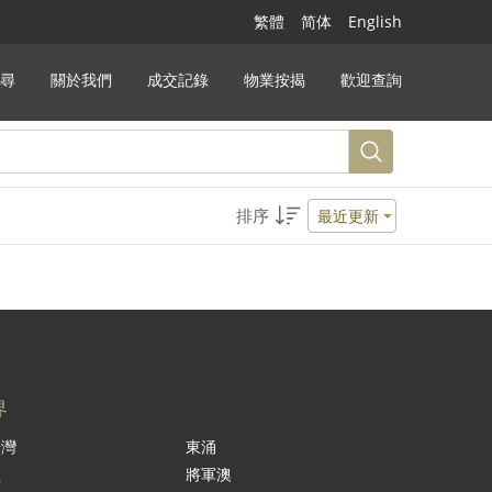
繁體
简体
English
尋
關於我們
成交記錄
物業按揭
歡迎查詢
排序
最近更新
界
景灣
東涌
嶺
將軍澳