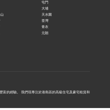
島
屯門
涌
大埔
鞍山
天水圍
灣
荃灣
貢
青衣
水
元朗
田
理十年以上豐富的經驗。 我們現專注於港島區的高級住宅及豪宅租賃和