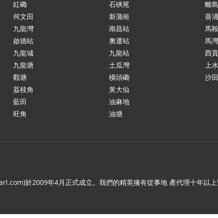
紅磡
石硤尾
離
何文田
新蒲崗
葵
九龍灣
南昌站
馬
啟德站
奧運站
馬
九龍城
九龍站
西
九龍塘
土瓜灣
上
觀塘
橫頭磡
沙
荔枝角
黃大仙
藍田
油麻地
旺角
油塘
.c21arl.com)於2009年4月正式成立。我們的精英擁有從事地 產代