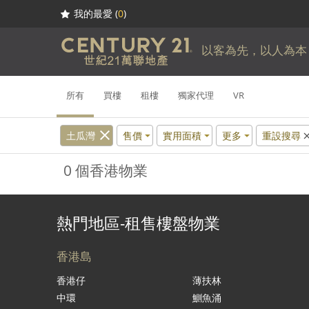
我的最愛 (
0
)
以客為先，以人為本
所有
買樓
租樓
獨家代理
VR
土瓜灣
售價
實用面積
更多
重設搜尋
0 個香港物業
熱門地區-租售樓盤物業
香港島
香港仔
薄扶林
中環
鰂魚涌