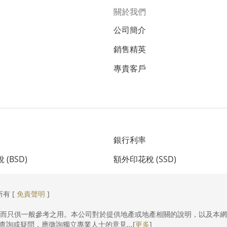
關於我們
公司簡介
銷售精英
專貴客戶
銀行利率
(BSD)
額外印花稅 (SSD)
所有 [
免責聲明
]
，而只供一般參考之用。本公司對於提供地產或地產相關的說明，以及本
詢或疑問，應徵詢獨立專業人士的意見...[
更多
]