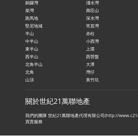
銅鑼灣
淺水灣
柴灣
壽臣山
跑馬地
深水灣
堅尼地城
筲箕灣
半山
赤柱
中半山
小西灣
東半山
上環
西半山
西營盤
北角半山
大潭
北角
灣仔
山頂
黃竹坑
關於世紀21萬聯地產
我們的團隊 世紀21萬聯地產代理有限公司(http://www
買賣服務