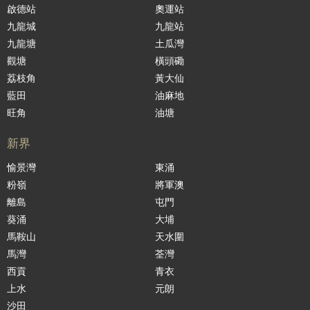
啟德站
奧運站
九龍城
九龍站
九龍塘
土瓜灣
觀塘
橫頭磡
荔枝角
黃大仙
藍田
油麻地
旺角
油塘
新界
愉景灣
東涌
粉嶺
將軍澳
離島
屯門
葵涌
大埔
馬鞍山
天水圍
馬灣
荃灣
西貢
青衣
上水
元朗
沙田