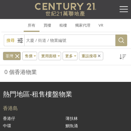
所有
買樓
租樓
獨家代理
VR
搜尋
荃灣
售價
實用面積
更多
重設搜尋
0 個香港物業
熱門地區-租售樓盤物業
香港島
香港仔
薄扶林
中環
鰂魚涌