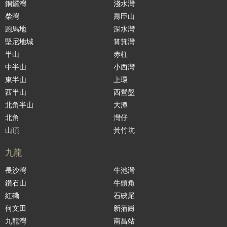
銅鑼灣
淺水灣
柴灣
壽臣山
跑馬地
深水灣
堅尼地城
筲箕灣
半山
赤柱
中半山
小西灣
東半山
上環
西半山
西營盤
北角半山
大潭
北角
灣仔
山頂
黃竹坑
九龍
長沙灣
牛池灣
鑽石山
牛頭角
紅磡
石硤尾
何文田
新蒲崗
九龍灣
南昌站