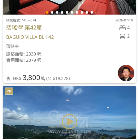
物業編號: M157374
2026-07-10
碧瑤灣 第42座
4
2
BAGUIO VILLA BLK 42
薄扶林
建築面積: 2330 呎
實用面積: 2079 呎
3,800
萬
售: HK$
(@ $18,278)
VR