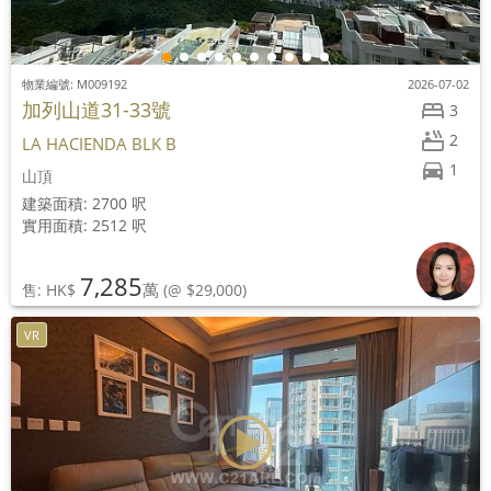
物業編號: M009192
2026-07-02
加列山道31-33號
3
2
LA HACIENDA BLK B
1
山頂
建築面積: 2700 呎
實用面積: 2512 呎
7,285
萬
售: HK$
(@ $29,000)
VR