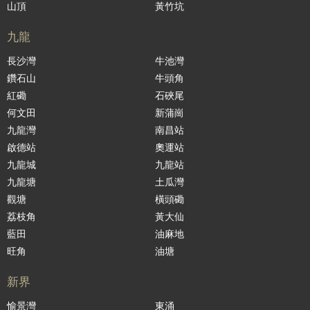
山頂
黃竹坑
九龍
長沙灣
牛池灣
鑽石山
牛頭角
紅磡
石硤尾
何文田
新蒲崗
九龍灣
南昌站
啟德站
奧運站
九龍城
九龍站
九龍塘
土瓜灣
觀塘
橫頭磡
荔枝角
黃大仙
藍田
油麻地
旺角
油塘
新界
愉景灣
東涌