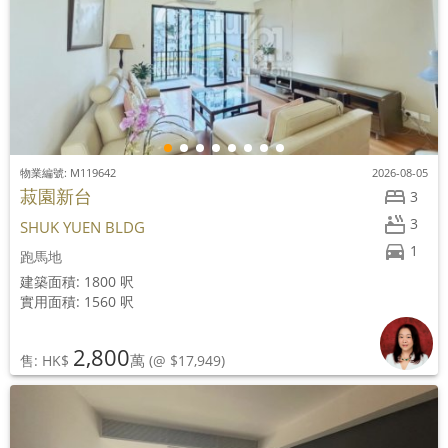
物業編號: M119642
2026-08-05
菽園新台
3
3
SHUK YUEN BLDG
1
跑馬地
建築面積: 1800 呎
實用面積: 1560 呎
2,800
萬
售: HK$
(@ $17,949)