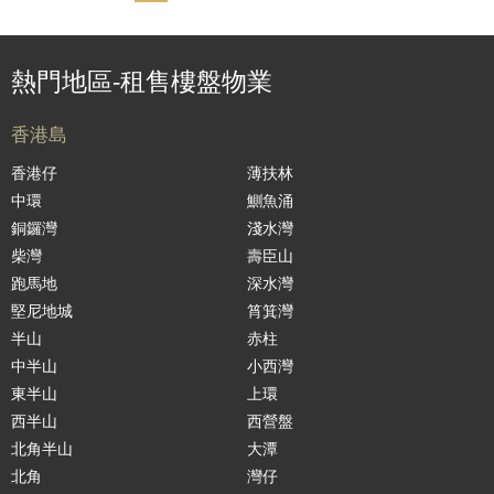
熱門地區-租售樓盤物業
香港島
香港仔
薄扶林
中環
鰂魚涌
銅鑼灣
淺水灣
柴灣
壽臣山
跑馬地
深水灣
堅尼地城
筲箕灣
半山
赤柱
中半山
小西灣
東半山
上環
西半山
西營盤
北角半山
大潭
北角
灣仔