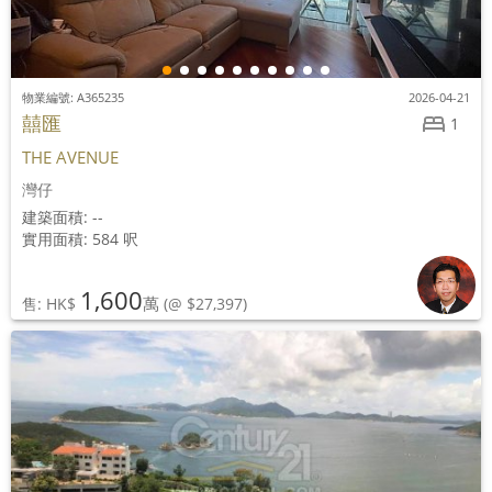
物業編號: A365235
2026-04-21
囍匯
1
THE AVENUE
灣仔
建築面積: --
實用面積: 584 呎
1,600
萬
售: HK$
(@ $27,397)