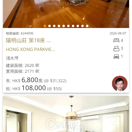
物業編號: A244936
2026-08-07
陽明山莊 第18座 ...
4
3
HONG KONG PARKVIE...
1
淺水灣
建築面積: 2620 呎
實用面積: 2171 呎
6,800
萬
售: HK$
(@ $31,322)
108,000
租: HK$
(@ $50)