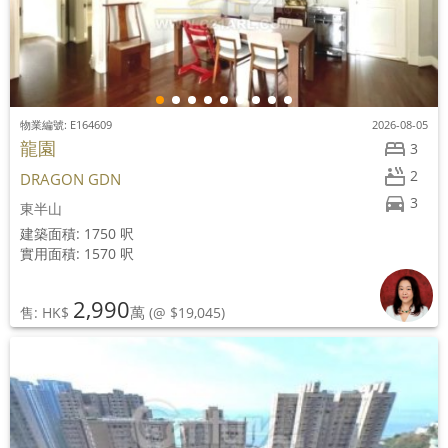
物業編號: E164609
2026-08-05
龍園
3
2
DRAGON GDN
3
東半山
建築面積: 1750 呎
實用面積: 1570 呎
2,990
萬
售: HK$
(@ $19,045)