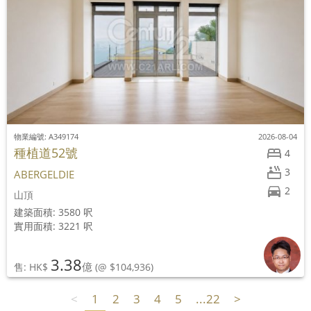
物業編號: A349174
2026-08-04
種植道52號
4
3
ABERGELDIE
2
山頂
建築面積: 3580 呎
實用面積: 3221 呎
3.38
億
售: HK$
(@ $104,936)
<
1
2
3
4
5
...22
>