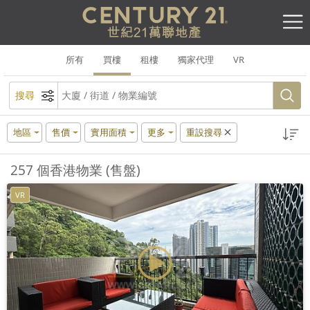
所有
買樓
租樓
獨家代理
VR
搜尋
地區
售價
實用面積
更多
重設搜尋
257 個香港物業 (售盤)
VR