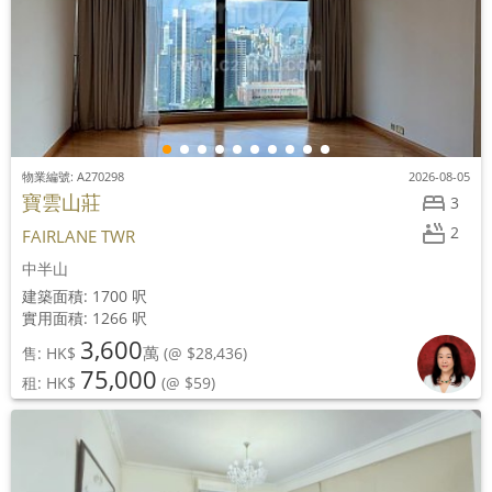
物業編號: A270298
2026-08-05
寶雲山莊
3
2
FAIRLANE TWR
中半山
建築面積: 1700 呎
實用面積: 1266 呎
3,600
萬
售: HK$
(@ $28,436)
75,000
租: HK$
(@ $59)