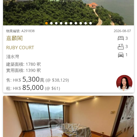
物業編號: A291838
2026-08-07
嘉麟閣
3
3
RUBY COURT
1
淺水灣
建築面積: 1780 呎
實用面積: 1390 呎
5,300
萬
售: HK$
(@ $38,129)
85,000
租: HK$
(@ $61)