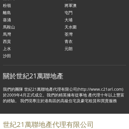
粉嶺
將軍澳
離島
屯門
葵涌
大埔
馬鞍山
天水圍
馬灣
荃灣
西貢
青衣
上水
元朗
沙田
關於世紀21萬聯地產
我們的團隊 世紀21萬聯地產代理有限公司(http://www.c21arl.com)
於2009年4月正式成立。我們的精英擁有從事地 產代理十年以上豐富
的經驗。 我們現專注於港島區的高級住宅及豪宅租賃和買賣服務
世紀21萬聯地產代理有限公司