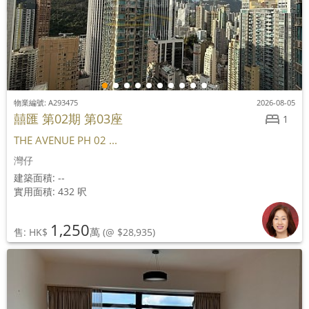
物業編號: A293475
2026-08-05
囍匯 第02期 第03座
1
THE AVENUE PH 02 ...
灣仔
建築面積: --
實用面積: 432 呎
1,250
萬
售: HK$
(@ $28,935)