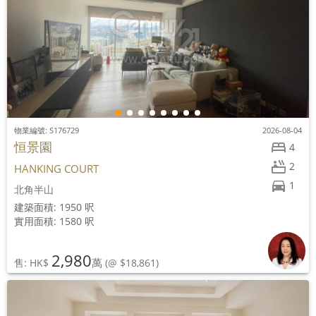
物業編號: S176729
2026-08-04
恒景園
4
2
HANKING COURT
1
北角半山
建築面積: 1950 呎
實用面積: 1580 呎
2,980
萬
售: HK$
(@ $18,861)