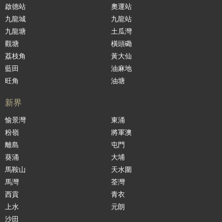
啟德站
奧運站
九龍城
九龍站
九龍塘
土瓜灣
觀塘
橫頭磡
荔枝角
黃大仙
藍田
油麻地
旺角
油塘
新界
愉景灣
東涌
粉嶺
將軍澳
離島
屯門
葵涌
大埔
馬鞍山
天水圍
馬灣
荃灣
西貢
青衣
上水
元朗
沙田