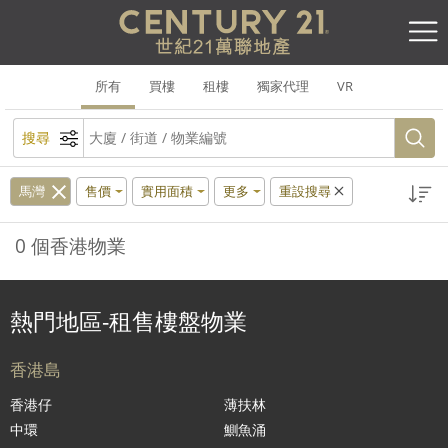
所有
買樓
租樓
獨家代理
VR
搜尋
馬灣
售價
實用面積
更多
重設搜尋
0 個香港物業
熱門地區-租售樓盤物業
香港島
香港仔
薄扶林
中環
鰂魚涌