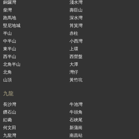
銅鑼灣
淺水灣
柴灣
壽臣山
跑馬地
深水灣
堅尼地城
筲箕灣
半山
赤柱
中半山
小西灣
東半山
上環
西半山
西營盤
北角半山
大潭
北角
灣仔
山頂
黃竹坑
九龍
長沙灣
牛池灣
鑽石山
牛頭角
紅磡
石硤尾
何文田
新蒲崗
九龍灣
南昌站