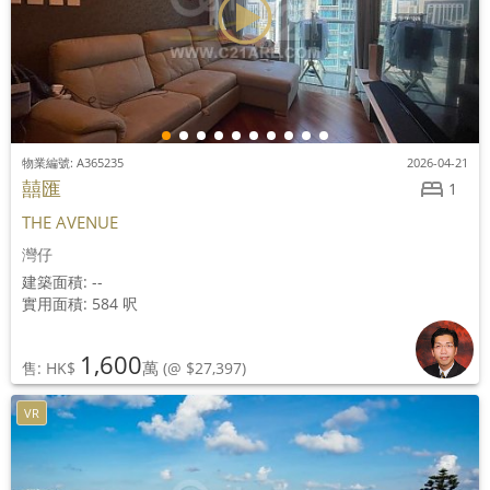
物業編號: A365235
2026-04-21
囍匯
1
THE AVENUE
灣仔
建築面積: --
實用面積: 584 呎
1,600
萬
售: HK$
(@ $27,397)
VR