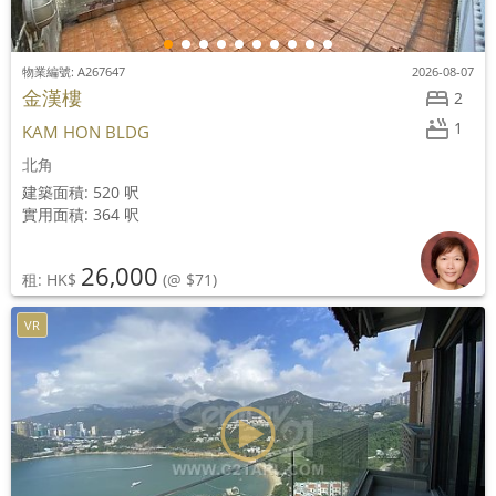
物業編號: A267647
2026-08-07
金漢樓
2
1
KAM HON BLDG
北角
建築面積: 520 呎
實用面積: 364 呎
26,000
租: HK$
(@ $71)
VR