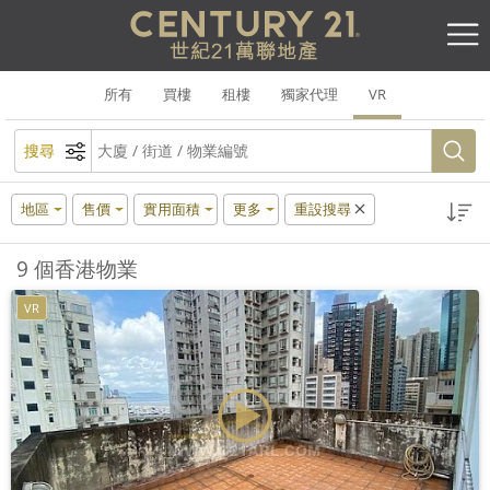
所有
買樓
租樓
獨家代理
VR
搜尋
地區
售價
實用面積
更多
重設搜尋
9 個香港物業
VR