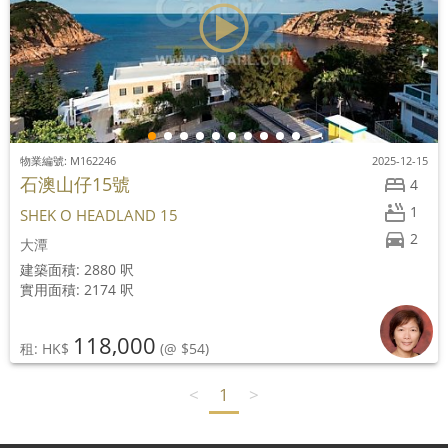
物業編號: M162246
2025-12-15
石澳山仔15號
4
1
SHEK O HEADLAND 15
2
大潭
建築面積: 2880 呎
實用面積: 2174 呎
118,000
租: HK$
(@ $54)
<
1
>