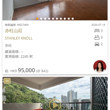
物業編號: M027469
2026-07-14
赤柱山莊
3
3
STANLEY KNOLL
2
赤柱
建築面積: --
實用面積: 2245 呎
95,000
租: HK$
(@ $42)
VR