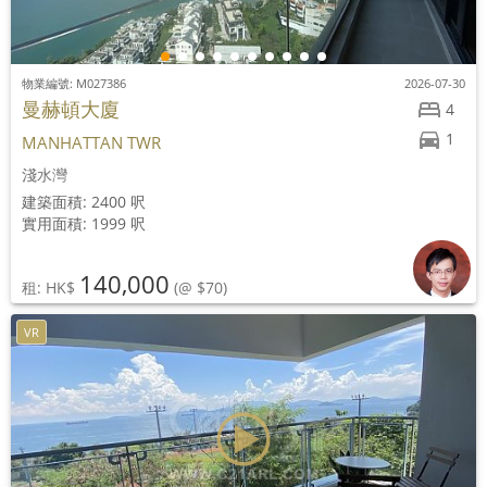
物業編號: M027386
2026-07-30
曼赫頓大廈
4
1
MANHATTAN TWR
淺水灣
建築面積: 2400 呎
實用面積: 1999 呎
140,000
租: HK$
(@ $70)
VR