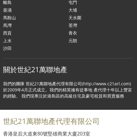
離島
屯門
葵涌
大埔
馬鞍山
天水圍
馬灣
荃灣
西貢
青衣
上水
元朗
沙田
關於世紀21萬聯地產
我們的團隊 世紀21萬聯地產代理有限公司(http://www.c21arl.com)
於2009年4月正式成立。我們的精英擁有從事地 產代理十年以上豐富
的經驗。 我們現專注於港島區的高級住宅及豪宅租賃和買賣服務
世紀21萬聯地產代理有限公司
香港皇后大道東80號堅雄商業大廈203室