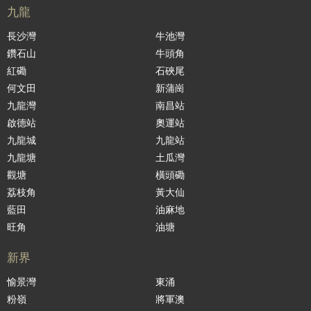
九龍
長沙灣
牛池灣
鑽石山
牛頭角
紅磡
石硤尾
何文田
新蒲崗
九龍灣
南昌站
啟德站
奧運站
九龍城
九龍站
九龍塘
土瓜灣
觀塘
橫頭磡
荔枝角
黃大仙
藍田
油麻地
旺角
油塘
新界
愉景灣
東涌
粉嶺
將軍澳