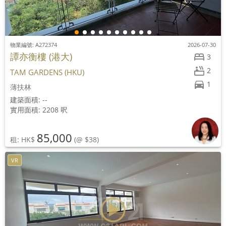
物業編號: A272374
2026-07-30
譚亦衡樓 (港大)
3
2
TAM GARDENS (HKU)
1
薄扶林
建築面積: --
實用面積: 2208 呎
85,000
租: HK$
(@ $38)
VR