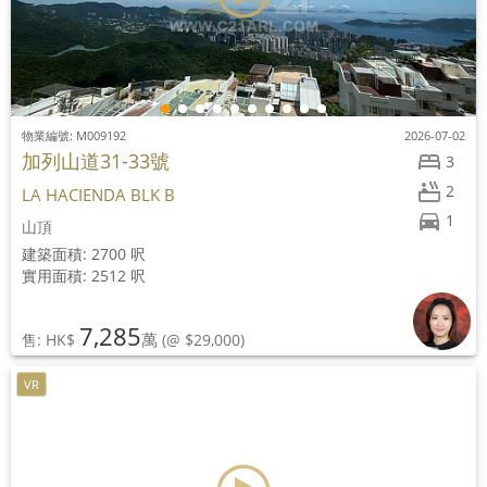
物業編號: M009192
2026-07-02
加列山道31-33號
3
2
LA HACIENDA BLK B
1
山頂
建築面積: 2700 呎
實用面積: 2512 呎
7,285
萬
售: HK$
(@ $29,000)
VR