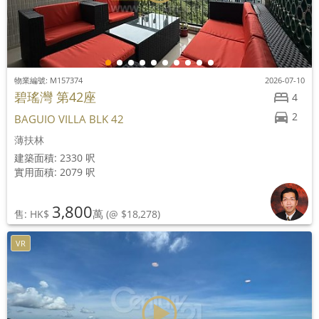
物業編號: M157374
2026-07-10
碧瑤灣 第42座
4
2
BAGUIO VILLA BLK 42
薄扶林
建築面積: 2330 呎
實用面積: 2079 呎
3,800
萬
售: HK$
(@ $18,278)
VR