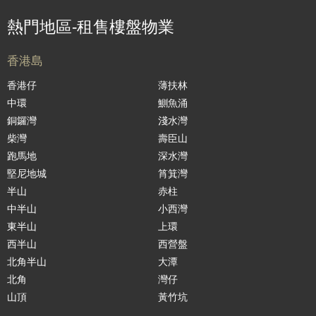
熱門地區-租售樓盤物業
香港島
香港仔
薄扶林
中環
鰂魚涌
銅鑼灣
淺水灣
柴灣
壽臣山
跑馬地
深水灣
堅尼地城
筲箕灣
半山
赤柱
中半山
小西灣
東半山
上環
西半山
西營盤
北角半山
大潭
北角
灣仔
山頂
黃竹坑