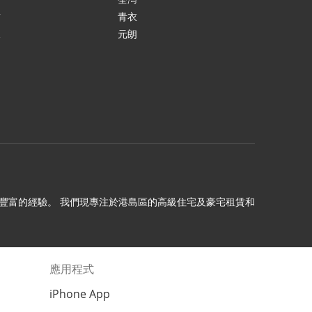
貢
青衣
水
元朗
田
理十年以上豐富的經驗。 我們現專注於港島區的高級住宅及豪宅租賃和
應用程式
iPhone App