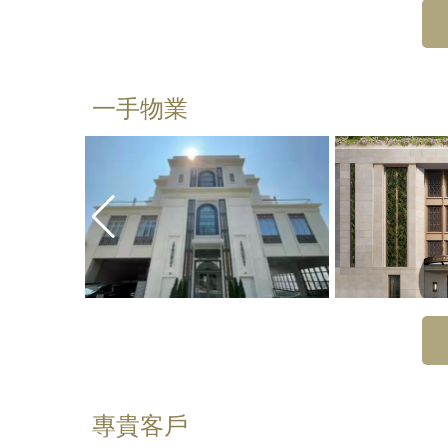
一手物業
專貴客戶