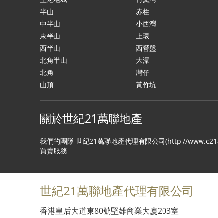
半山
赤柱
中半山
小西灣
東半山
上環
西半山
西營盤
北角半山
大潭
北角
灣仔
山頂
黃竹坑
關於世紀21萬聯地產
我們的團隊 世紀21萬聯地產代理有限公司(http://www
買賣服務
世紀21萬聯地產代理有限公司
香港皇后大道東80號堅雄商業大廈203室