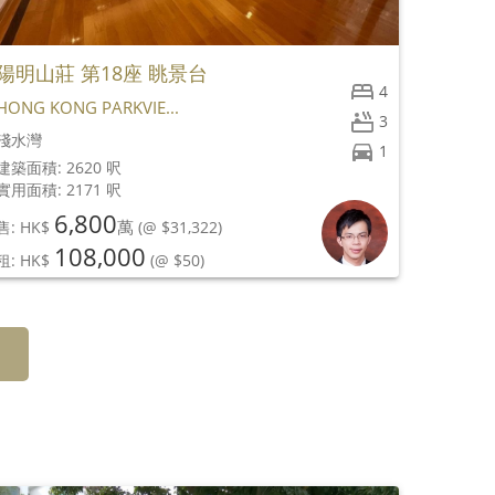
陽明山莊 第18座 眺景台
種植道
4
HONG KONG PARKVIE...
ABERGE
3
淺水灣
山頂
1
建築面積: 2620 呎
建築面積: 
實用面積: 2171 呎
實用面積: 
6,800
萬
售: HK$
(@ $31,322)
108,000
租: HK$
(@ $50)
售: HK$