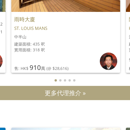
雨時大廈
2
ST. LOUIS MANS
1
中半山
建築面積: 435 呎
實用面積: 318 呎
910
萬
售: HK$
(@ $28,616)
更多代理推介 »