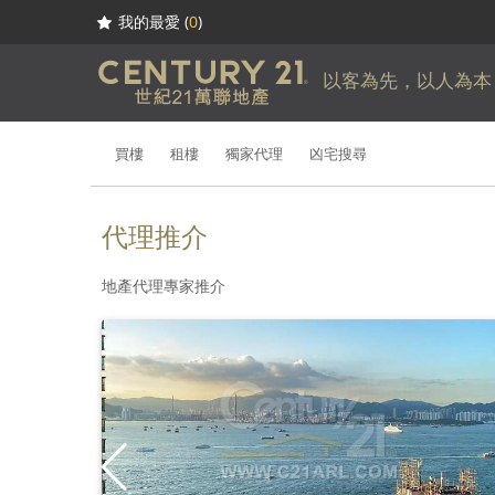
我的最愛 (
0
)
以客為先，以人為本
買樓
租樓
獨家代理
凶宅搜尋
代理推介
地產代理專家推介