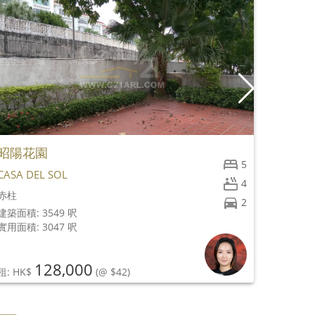
昭陽花園
贊善里
5
CASA DEL SOL
CHANCE
4
赤柱
上環
2
建築面積: 3549 呎
建築面積: 
實用面積: 3047 呎
實用面積:
128,000
租: HK$
(@ $42)
租: HK$