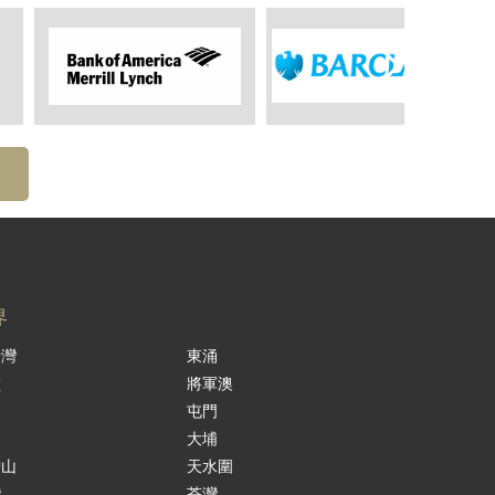
界
景灣
東涌
嶺
將軍澳
島
屯門
涌
大埔
鞍山
天水圍
灣
荃灣