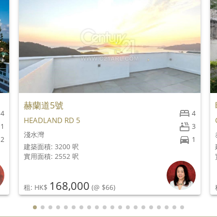
赫蘭道5號
4
4
HEADLAND RD 5
1
3
淺水灣
2
1
建築面積: 3200 呎
實用面積: 2552 呎
168,000
租: HK$
(@ $66)