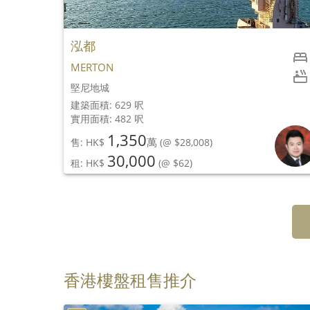
泓都
2
MERTON
1
堅尼地城
建築面積: 629 呎
實用面積: 482 呎
1,350
萬
售: HK$
(@ $28,008)
30,000
租: HK$
(@ $62)
香港樓盤租售推介