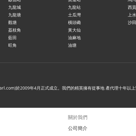
九龍城
九龍站
西
九龍塘
土瓜灣
上
觀塘
橫頭磡
沙
荔枝角
黃大仙
藍田
油麻地
旺角
油塘
.c21arl.com)於2009年4月正式成立。我們的精英擁有從事地 產代
關於我們
公司簡介