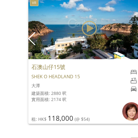
VR
石澳山仔15號
3
SHEK O HEADLAND 15
大潭
建築面積: 2880 呎
實用面積: 2174 呎
118,000
租: HK$
(@ $54)