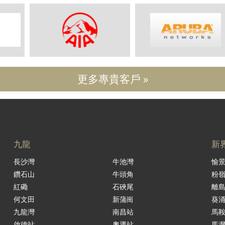
更多專貴客戶 »
九龍
新
長沙灣
牛池灣
愉
鑽石山
牛頭角
粉
紅磡
石硤尾
離
何文田
新蒲崗
葵
九龍灣
南昌站
馬
啟德站
奧運站
馬