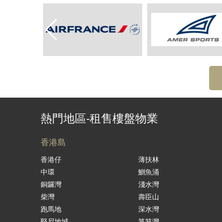
熱門地區-租售樓盤物業
香港島
香港仔
薄扶林
中環
鰂魚涌
銅鑼灣
淺水灣
柴灣
壽臣山
跑馬地
深水灣
堅尼地城
筲箕灣