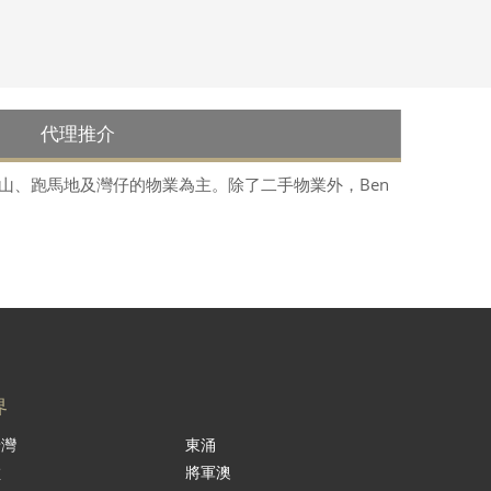
代理推介
半山、跑馬地及灣仔的物業為主。除了二手物業外，Ben
界
景灣
東涌
嶺
將軍澳