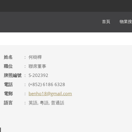
首頁
物業搜
姓名
:
何樹樺
職位
:
聯席董事
牌照編號
:
S-202392
電話
:
(+852) 6186 6328
電郵
:
benho18@gmail.com
語言
:
英語, 粵語, 普通話