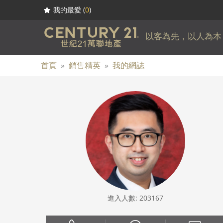
我的最愛 (
0
)
以客為先，以人為本
首頁
»
銷售精英
»
我的網誌
進入人數: 203167