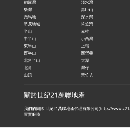
銅鑼灣
淺水灣
柴灣
壽臣山
跑馬地
深水灣
堅尼地城
筲箕灣
半山
赤柱
中半山
小西灣
東半山
上環
西半山
西營盤
北角半山
大潭
北角
灣仔
山頂
黃竹坑
關於世紀21萬聯地產
我們的團隊 世紀21萬聯地產代理有限公司(http://www
買賣服務