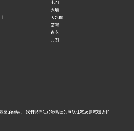
島
屯門
涌
大埔
鞍山
天水圍
灣
荃灣
貢
青衣
水
元朗
田
理十年以上豐富的經驗。 我們現專注於港島區的高級住宅及豪宅租賃和