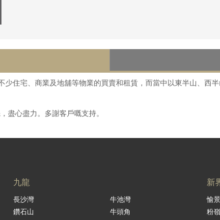
理過不少住宅、商業及地舖等物業的買賣和租賃，而當中以東半山、西
先，盡心盡力。多謝客戶嘅支持。
九龍
新
長沙灣
牛池灣
愉
鑽石山
牛頭角
粉