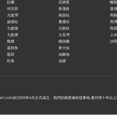
紅磡
石硤尾
離
何文田
新蒲崗
葵
九龍灣
南昌站
馬
啟德站
奧運站
馬
九龍城
九龍站
西
九龍塘
土瓜灣
上
觀塘
橫頭磡
沙
荔枝角
黃大仙
藍田
油麻地
旺角
油塘
.c21arl.com)於2009年4月正式成立。我們的精英擁有從事地 產代