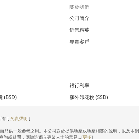
關於我們
公司簡介
銷售精英
專貴客戶
銀行利率
(BSD)
額外印花稅 (SSD)
所有 [
免責聲明
]
，而只供一般參考之用。本公司對於提供地產或地產相關的說明，以及本
詢或疑問，應徵詢獨立專業人士的意見...[
更多
]