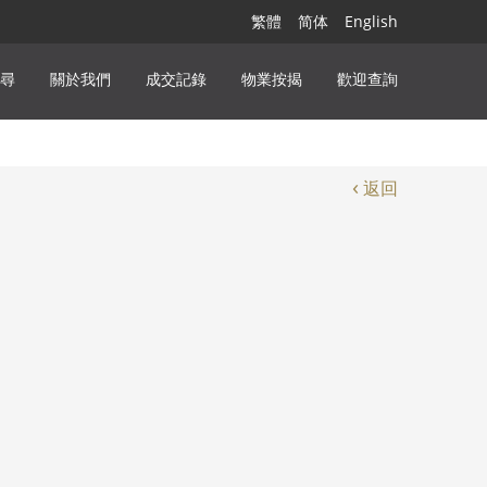
繁體
简体
English
尋
關於我們
成交記錄
物業按揭
歡迎查詢
‹
返回