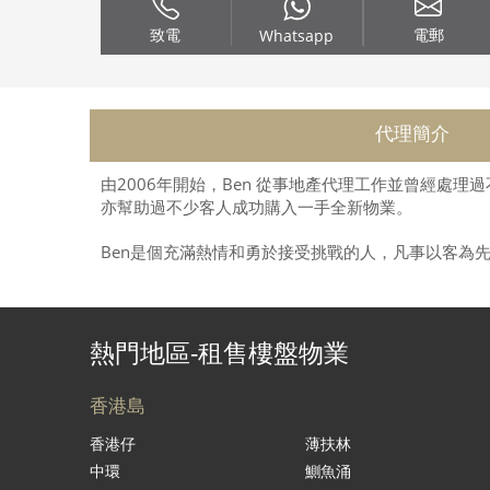
致電
電郵
Whatsapp
代理簡介
由2006年開始，Ben 從事地產代理工作並曾經處
亦幫助過不少客人成功購入一手全新物業。
Ben是個充滿熱情和勇於接受挑戰的人，凡事以客為
熱門地區-租售樓盤物業
香港島
香港仔
薄扶林
中環
鰂魚涌