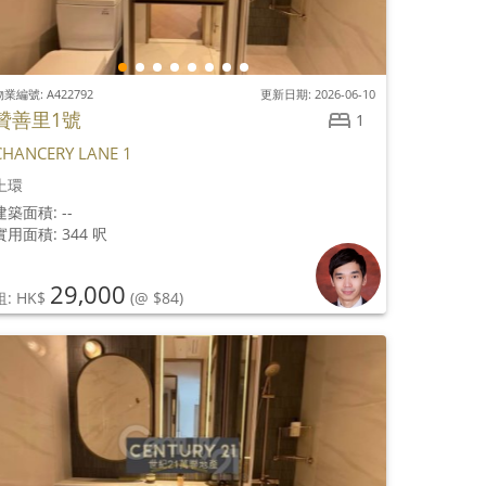
業編號: A422792
更新日期: 2026-06-10
贊善里1號
1
CHANCERY LANE 1
上環
建築面積: --
實用面積: 344 呎
29,000
租: HK$
(@ $84)