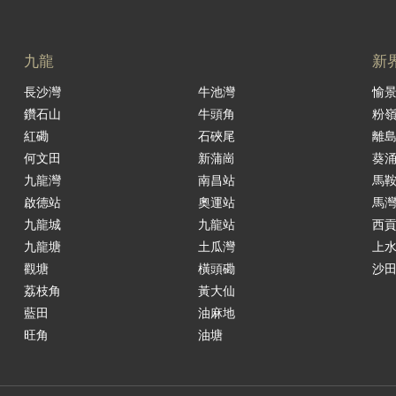
九龍
新
長沙灣
牛池灣
愉
鑽石山
牛頭角
粉
紅磡
石硤尾
離
何文田
新蒲崗
葵
九龍灣
南昌站
馬
啟德站
奧運站
馬
九龍城
九龍站
西
九龍塘
土瓜灣
上
觀塘
橫頭磡
沙
荔枝角
黃大仙
藍田
油麻地
旺角
油塘