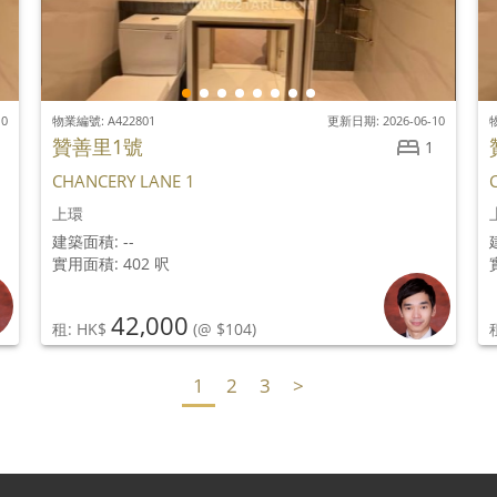
10
物業編號: A422801
更新日期: 2026-06-10
物
贊善里1號
1
CHANCERY LANE 1
上環
建築面積: --
實用面積: 402 呎
42,000
租: HK$
(@ $104)
1
2
3
>