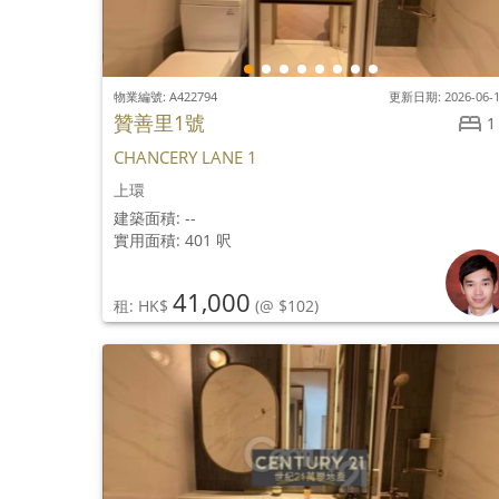
物業編號: A422794
更新日期: 2026-06-
贊善里1號
1
CHANCERY LANE 1
上環
建築面積: --
實用面積: 401 呎
41,000
租: HK$
(@ $102)