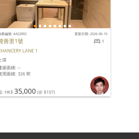
業編號: A422802
更新日期: 2026-06-10
贊善里1號
1
CHANCERY LANE 1
上環
建築面積: --
實用面積: 326 呎
35,000
租: HK$
(@ $107)