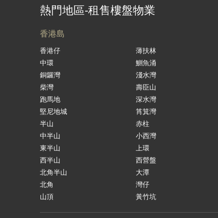
熱門地區-租售樓盤物業
香港島
香港仔
薄扶林
中環
鰂魚涌
銅鑼灣
淺水灣
柴灣
壽臣山
跑馬地
深水灣
堅尼地城
筲箕灣
半山
赤柱
中半山
小西灣
東半山
上環
西半山
西營盤
北角半山
大潭
北角
灣仔
山頂
黃竹坑