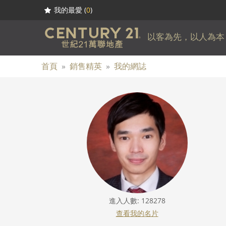
我的最愛 (
0
)
以客為先，以人為本
首頁
»
銷售精英
»
我的網誌
進入人數: 128278
查看我的名片