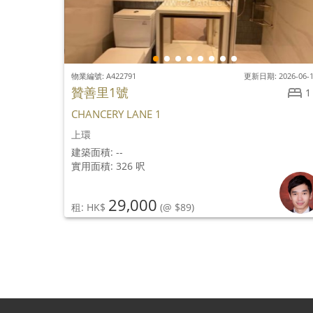
物業編號: A422791
更新日期: 2026-06-
贊善里1號
1
CHANCERY LANE 1
上環
建築面積: --
實用面積: 326 呎
29,000
租: HK$
(@ $89)