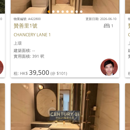
10
物業編號: A422800
更新日期: 2026-06-10
物
贊善里1號
1
CHANCERY LANE 1
上環
建築面積: --
實用面積: 391 呎
39,500
租: HK$
(@ $101)