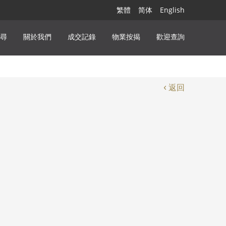
繁體
简体
English
尋
關於我們
成交記錄
物業按揭
歡迎查詢
‹
返回