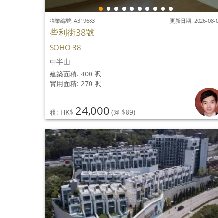
物業編號: A319683
更新日期: 2026-08-
些利街38號
SOHO 38
中半山
建築面積: 400 呎
實用面積: 270 呎
24,000
租: HK$
(@ $89)