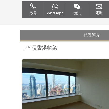
致電
電郵
Whatsapp
微訊
代理簡介
25 個香港物業