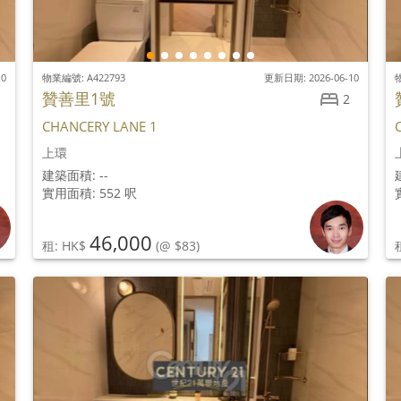
10
物業編號: A422793
更新日期: 2026-06-10
物
贊善里1號
2
CHANCERY LANE 1
上環
建築面積: --
實用面積: 552 呎
46,000
租: HK$
(@ $83)