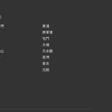
界
景灣
東涌
嶺
將軍澳
島
屯門
涌
大埔
鞍山
天水圍
灣
荃灣
貢
青衣
水
元朗
田