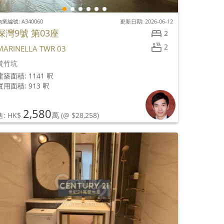
業編號: A340060
更新日期: 2026-06-12
深灣9號 第03座
2
2
MARINELLA TWR 03
黃竹坑
建築面積: 1141 呎
實用面積: 913 呎
2,580
萬
售: HK$
(@ $28,258)