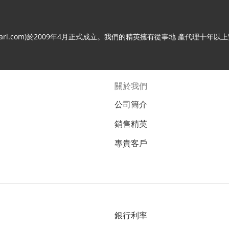
.c21arl.com)於2009年4月正式成立。我們的精英擁有從事地 產代
關於我們
公司簡介
銷售精英
專貴客戶
銀行利率