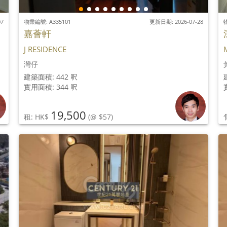
07
物業編號: A335101
更新日期: 2026-07-28
物
嘉薈軒
J RESIDENCE
灣仔
建築面積: 442 呎
實用面積: 344 呎
19,500
租: HK$
(@ $57)