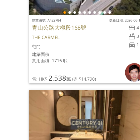
物業編號: A422784
更新日期: 2026-06-
青山公路大欖段168號
4
3
THE CARMEL
1
屯門
建築面積: --
實用面積: 1716 呎
2,538
萬
售: HK$
(@ $14,790)