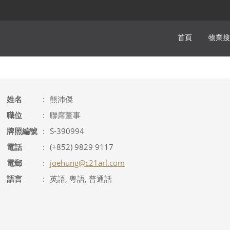
首頁
物業搜
姓名
:
熊沛傑
職位
:
聯席董事
牌照編號
:
S-390994
電話
:
(+852) 9829 9117
電郵
:
joehung@c21arl.com
語言
:
英語, 粵語, 普通話