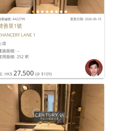
業編號: A422795
更新日期: 2026-06-10
贊善里1號
CHANCERY LANE 1
上環
建築面積: --
實用面積: 252 呎
27,500
租: HK$
(@ $109)