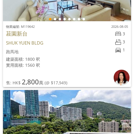
物業編號: M119642
2026-08-05
菽園新台
3
3
SHUK YUEN BLDG
1
跑馬地
建築面積: 1800 呎
實用面積: 1560 呎
2,800
萬
售: HK$
(@ $17,949)