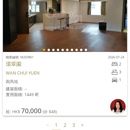
物業編號: M203861
2026-07-24
環翠園
2
3
WAN CHUI YUEN
1
跑馬地
建築面積: --
實用面積: 1449 呎
70,000
租: HK$
(@ $48)
<
1
2
3
>