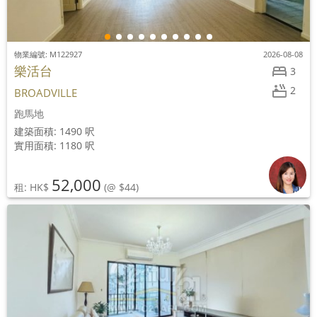
物業編號: M122927
2026-08-08
樂活台
3
2
BROADVILLE
跑馬地
建築面積: 1490 呎
實用面積: 1180 呎
52,000
租: HK$
(@ $44)