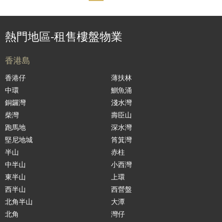
熱門地區-租售樓盤物業
香港島
香港仔
薄扶林
中環
鰂魚涌
銅鑼灣
淺水灣
柴灣
壽臣山
跑馬地
深水灣
堅尼地城
筲箕灣
半山
赤柱
中半山
小西灣
東半山
上環
西半山
西營盤
北角半山
大潭
北角
灣仔