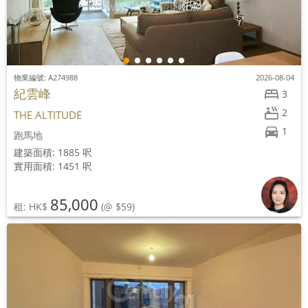
物業編號: A274988
2026-08-04
紀雲峰
3
2
THE ALTITUDE
1
跑馬地
建築面積: 1885 呎
實用面積: 1451 呎
85,000
租: HK$
(@ $59)