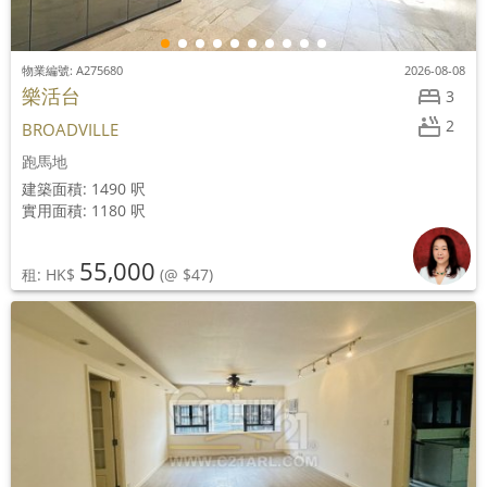
物業編號: A275680
2026-08-08
樂活台
3
2
BROADVILLE
跑馬地
建築面積: 1490 呎
實用面積: 1180 呎
55,000
租: HK$
(@ $47)