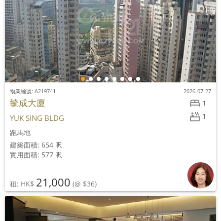
物業編號: A219741
2026-07-27
毓成大廈
1
1
YUK SING BLDG
跑馬地
建築面積: 654 呎
實用面積: 577 呎
21,000
租: HK$
(@ $36)