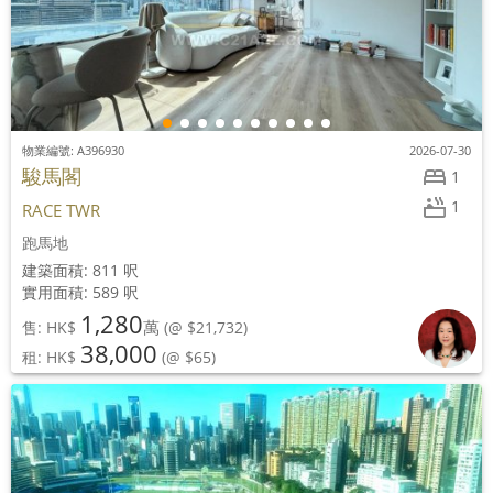
物業編號: A396930
2026-07-30
駿馬閣
1
1
RACE TWR
跑馬地
建築面積: 811 呎
實用面積: 589 呎
1,280
萬
售: HK$
(@ $21,732)
38,000
租: HK$
(@ $65)