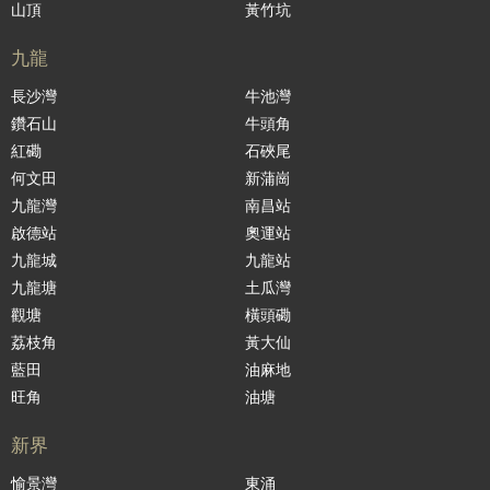
山頂
黃竹坑
九龍
長沙灣
牛池灣
鑽石山
牛頭角
紅磡
石硤尾
何文田
新蒲崗
九龍灣
南昌站
啟德站
奧運站
九龍城
九龍站
九龍塘
土瓜灣
觀塘
橫頭磡
荔枝角
黃大仙
藍田
油麻地
旺角
油塘
新界
愉景灣
東涌