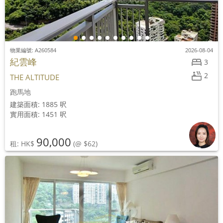
物業編號: A260584
2026-08-04
紀雲峰
3
2
THE ALTITUDE
跑馬地
建築面積: 1885 呎
實用面積: 1451 呎
90,000
租: HK$
(@ $62)