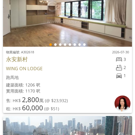
物業編號: A302618
2026-07-30
永安新村
3
2
WING ON LODGE
1
跑馬地
建築面積: 1206 呎
實用面積: 1170 呎
2,800
萬
售: HK$
(@ $23,932)
60,000
租: HK$
(@ $51)