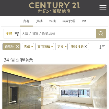
所有
買樓
租樓
獨家代理
VR
搜尋
跑馬地
售價
實用面積
更多
重設搜尋
34 個香港物業