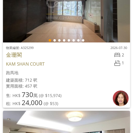
物業編號: A325299
2026-07-30
金珊閣
2
1
KAM SHAN COURT
跑馬地
建築面積: 712 呎
實用面積: 457 呎
730
萬
售: HK$
(@ $15,974)
24,000
租: HK$
(@ $53)