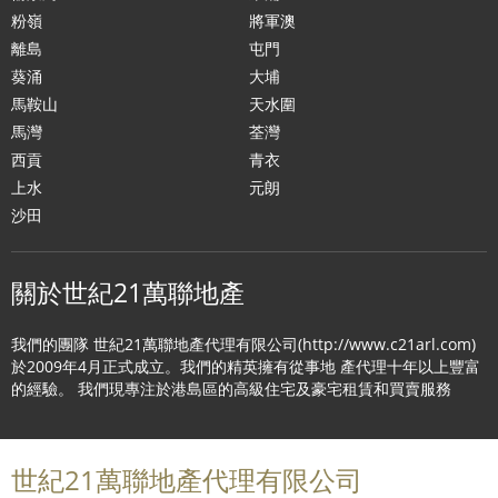
粉嶺
將軍澳
離島
屯門
葵涌
大埔
馬鞍山
天水圍
馬灣
荃灣
西貢
青衣
上水
元朗
沙田
關於世紀21萬聯地產
我們的團隊 世紀21萬聯地產代理有限公司(http://www.c21arl.com)
於2009年4月正式成立。我們的精英擁有從事地 產代理十年以上豐富
的經驗。 我們現專注於港島區的高級住宅及豪宅租賃和買賣服務
世紀21萬聯地產代理有限公司