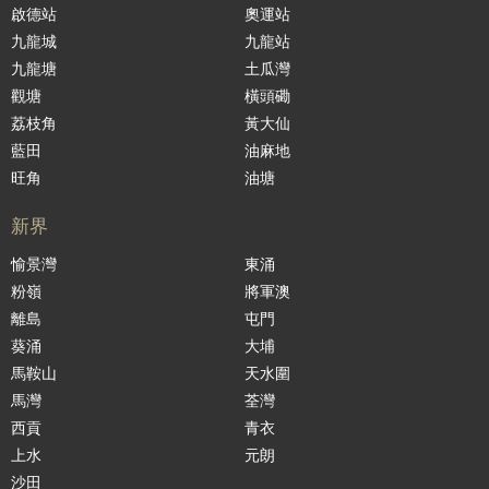
啟德站
奧運站
九龍城
九龍站
九龍塘
土瓜灣
觀塘
橫頭磡
荔枝角
黃大仙
藍田
油麻地
旺角
油塘
新界
愉景灣
東涌
粉嶺
將軍澳
離島
屯門
葵涌
大埔
馬鞍山
天水圍
馬灣
荃灣
西貢
青衣
上水
元朗
沙田