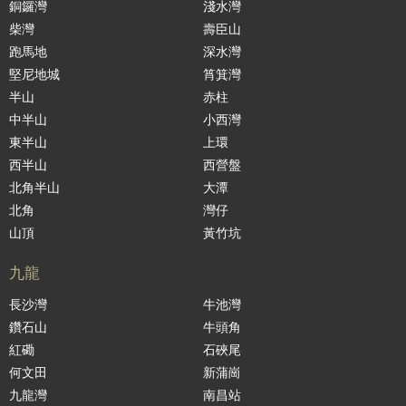
銅鑼灣
淺水灣
柴灣
壽臣山
跑馬地
深水灣
堅尼地城
筲箕灣
半山
赤柱
中半山
小西灣
東半山
上環
西半山
西營盤
北角半山
大潭
北角
灣仔
山頂
黃竹坑
九龍
長沙灣
牛池灣
鑽石山
牛頭角
紅磡
石硤尾
何文田
新蒲崗
九龍灣
南昌站