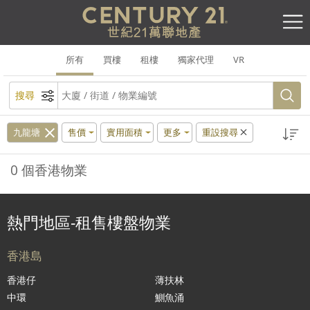
所有
買樓
租樓
獨家代理
VR
搜尋
九龍塘
售價
實用面積
更多
重設搜尋
0 個香港物業
熱門地區-租售樓盤物業
香港島
香港仔
薄扶林
中環
鰂魚涌