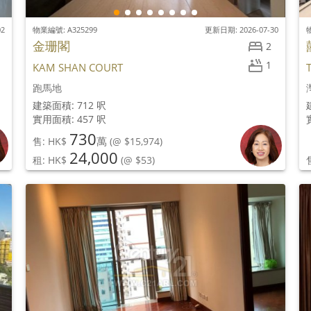
02
物業編號: A325299
更新日期: 2026-07-30
物
金珊閣
2
1
KAM SHAN COURT
跑馬地
建築面積: 712 呎
實用面積: 457 呎
730
萬
售: HK$
(@ $15,974)
24,000
租: HK$
(@ $53)