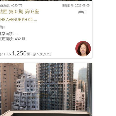
業編號: A293475
更新日期: 2026-08-05
囍匯 第02期 第03座
1
THE AVENUE PH 02 ...
灣仔
建築面積: --
實用面積: 432 呎
1,250
萬
售: HK$
(@ $28,935)