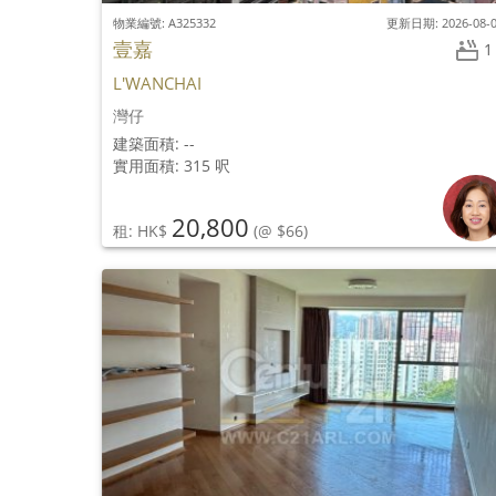
物業編號: A325332
更新日期: 2026-08-
壹嘉
1
L'WANCHAI
灣仔
建築面積: --
實用面積: 315 呎
20,800
租: HK$
(@ $66)