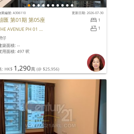
業編號: A306110
更新日期: 2026-07-30
囍匯 第01期 第05座
1
1
THE AVENUE PH 01 ...
灣仔
建築面積: --
實用面積: 497 呎
1,290
萬
售: HK$
(@ $25,956)