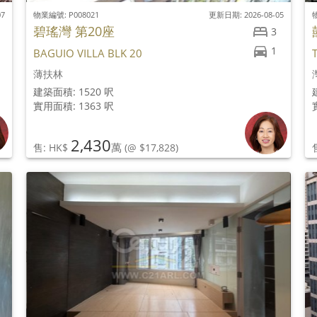
07
物業編號: P008021
更新日期: 2026-08-05
物
碧瑤灣 第20座
3
1
BAGUIO VILLA BLK 20
薄扶林
建築面積: 1520 呎
實用面積: 1363 呎
2,430
萬
售: HK$
(@ $17,828)