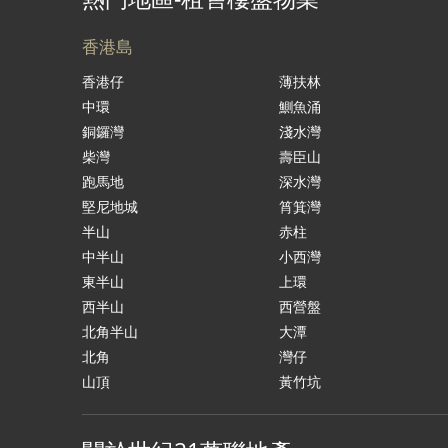
香港島
香港仔
薄扶林
中環
鰂魚涌
銅鑼灣
淺水灣
柴灣
壽臣山
跑馬地
深水灣
堅尼地城
筲箕灣
半山
赤柱
中半山
小西灣
東半山
上環
西半山
西營盤
北角半山
大潭
北角
灣仔
山頂
黃竹坑