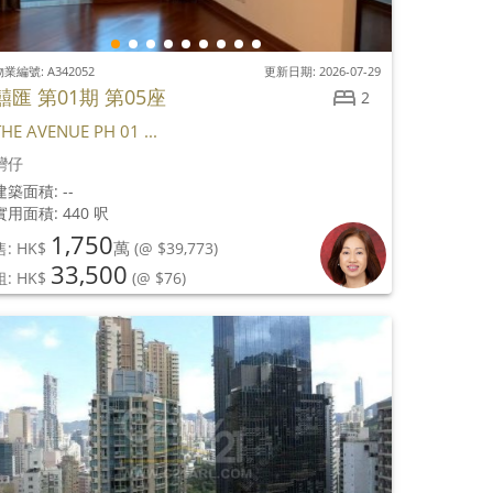
業編號: A342052
更新日期: 2026-07-29
囍匯 第01期 第05座
2
THE AVENUE PH 01 ...
灣仔
建築面積: --
實用面積: 440 呎
1,750
萬
售: HK$
(@ $39,773)
33,500
租: HK$
(@ $76)