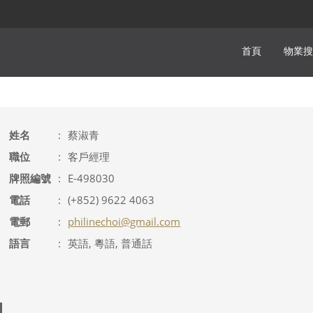
首頁
物業搜
姓名
:
蔡淑青
職位
:
客戶經理
牌照編號
:
E-498030
電話
:
(+852) 9622 4063
電郵
:
philinechoi@gmail.com
語言
:
英語, 粵語, 普通話