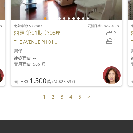
29
物業編號: A338009
更新日期: 2026-07-29
物
囍匯 第01期 第05座
2
1
THE AVENUE PH 01 ...
灣仔
建築面積: --
實用面積: 586 呎
1,500
萬
售: HK$
(@ $25,597)
1
2
3
4
5
>