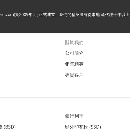
.c21arl.com)於2009年4月正式成立。我們的精英擁有從事地 產代
關於我們
公司簡介
銷售精英
專貴客戶
銀行利率
(BSD)
額外印花稅 (SSD)