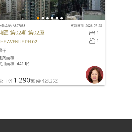
業編號: A327033
更新日期: 2026-07-28
囍匯 第02期 第02座
1
1
THE AVENUE PH 02 ...
灣仔
建築面積: --
實用面積: 441 呎
1,290
萬
售: HK$
(@ $29,252)