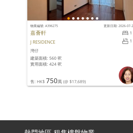
物業編號: A396275
更新日期: 2026-07-
嘉薈軒
1
1
J RESIDENCE
灣仔
建築面積: 560 呎
實用面積: 424 呎
750
萬
售: HK$
(@ $17,689)
熱門地區-租售樓盤物業