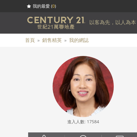
我的最愛 (
0
)
以客為先，以人為本
首頁
»
銷售精英
»
我的網誌
進入人數: 17584