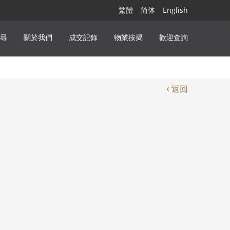
繁體
简体
English
尋
關於我們
成交記錄
物業按揭
歡迎查詢
‹
返回