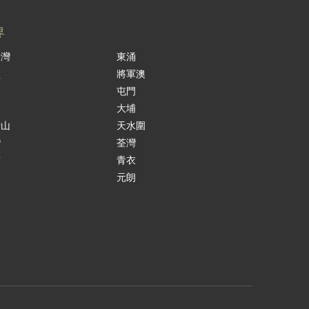
界
景灣
東涌
嶺
將軍澳
島
屯門
涌
大埔
鞍山
天水圍
灣
荃灣
貢
青衣
水
元朗
田