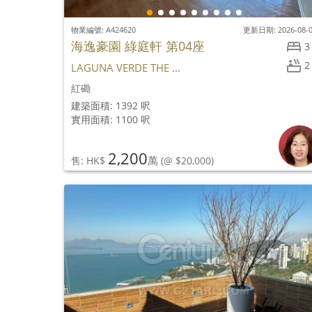
物業編號: A424620
更新日期: 2026-08-
海逸豪園 綠庭軒 第04座
3
2
LAGUNA VERDE THE ...
紅磡
建築面積: 1392 呎
實用面積: 1100 呎
2,200
萬
售: HK$
(@ $20,000)