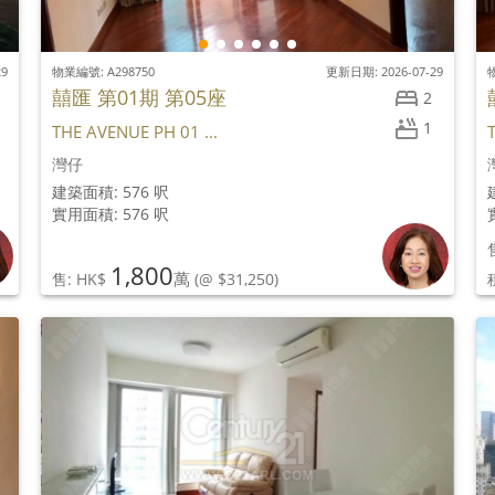
29
物業編號: A298750
更新日期: 2026-07-29
物
囍匯 第01期 第05座
2
1
THE AVENUE PH 01 ...
灣仔
建築面積: 576 呎
實用面積: 576 呎
1,800
萬
售: HK$
(@ $31,250)