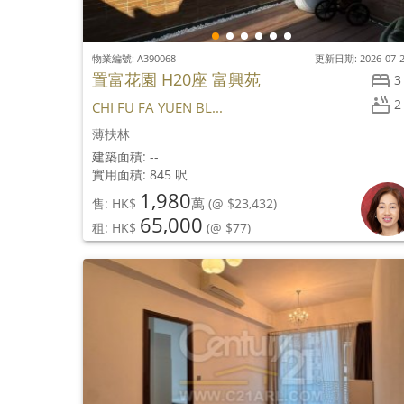
物業編號: A390068
更新日期: 2026-07-
置富花園 H20座 富興苑
3
2
CHI FU FA YUEN BL...
薄扶林
建築面積: --
實用面積: 845 呎
1,980
萬
售: HK$
(@ $23,432)
65,000
租: HK$
(@ $77)