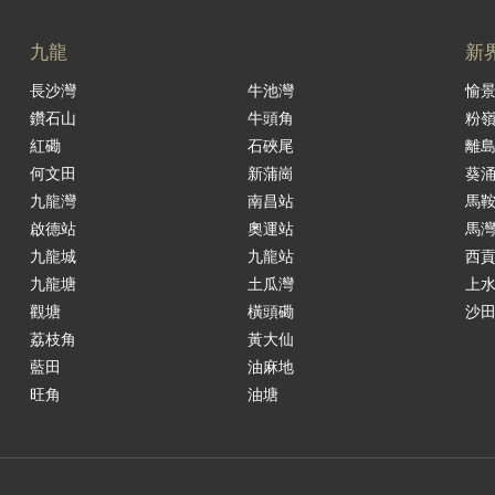
九龍
新
長沙灣
牛池灣
愉
鑽石山
牛頭角
粉
紅磡
石硤尾
離
何文田
新蒲崗
葵
九龍灣
南昌站
馬
啟德站
奧運站
馬
九龍城
九龍站
西
九龍塘
土瓜灣
上
觀塘
橫頭磡
沙
荔枝角
黃大仙
藍田
油麻地
旺角
油塘